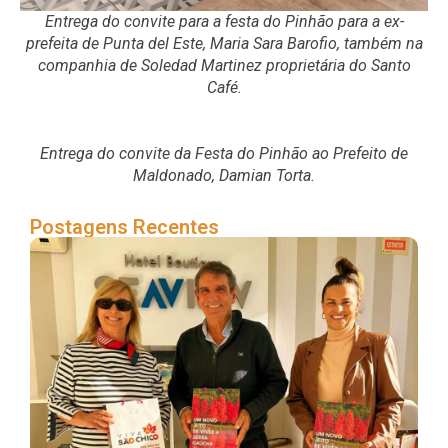
Entrega do convite para a festa do Pinhão para a ex-
prefeita de Punta del Este, Maria Sara Barofio, também na
companhia de Soledad Martinez proprietária do Santo
Café.
Entrega do convite da Festa do Pinhão ao Prefeito de
Maldonado, Damian Torta.
Postagens Recentes
Uru
co
par
Fes
Pin
em
Ch