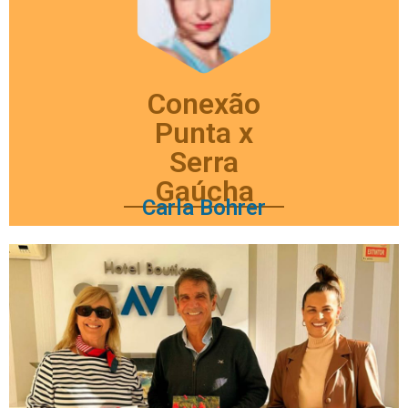
Conexão
Punta x
Serra
Gaúcha
Carla Bohrer