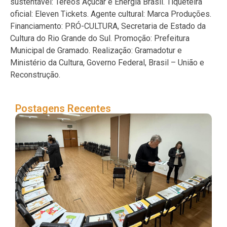
sustentável: Tereos Açúcar e Energia Brasil. Tiqueteira
oficial: Eleven Tickets. Agente cultural: Marca Produções.
Financiamento: PRÓ-CULTURA, Secretaria de Estado da
Cultura do Rio Grande do Sul. Promoção: Prefeitura
Municipal de Gramado. Realização: Gramadotur e
Ministério da Cultura, Governo Federal, Brasil – União e
Reconstrução.
Postagens Recentes
Se
os 
que
de
das
40°