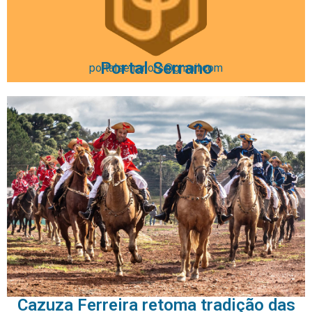
Portal Serrano
portalserranors@gmail.com
Cazuza Ferreira retoma tradição das