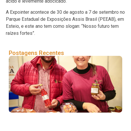
ácido e levemente adocicado.
A Expointer acontece de 30 de agosto a 7 de setembro no
Parque Estadual de Exposições Assis Brasil (PEEAB), em
Esteio, e este ano tem como slogan: “Nosso futuro tem
raízes fortes”.
Postagens Recentes
Fa
da 
de
Fr
de 
lev
ru
par
Exp