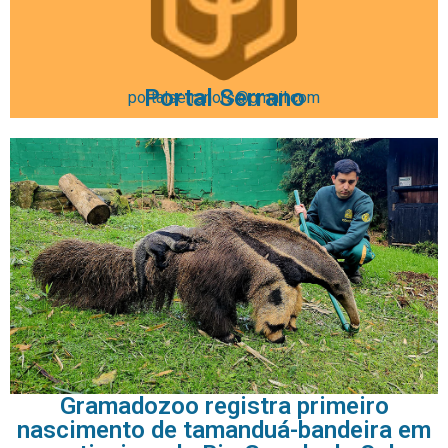
Portal Serrano
portalserranors@gmail.com
Gramadozoo registra primeiro
nascimento de tamanduá-bandeira em