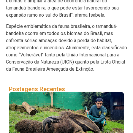
extintas e ampliar a área de ocorrência natural do
tamanduá-bandeira, o que pode estar favorecendo sua
expansão rumo ao sul do Brasil”, afirma Isabela.
Espécie emblemática da fauna brasileira, o tamanduá-
bandeira ocorre em todos os biomas do Brasil, mas
enfrenta sérias ameaças devido à perda de habitat,
atropelamentos e incêndios. Atualmente, está classificado
como “Vulnerável” tanto pela União Internacional para a
Conservação da Natureza (UICN) quanto pela Lista Oficial
da Fauna Brasileira Ameaçada de Extinção.
Postagens Recentes
Gr
reg
pr
na
de
ta
ba
cat
do 
Gr
Sul