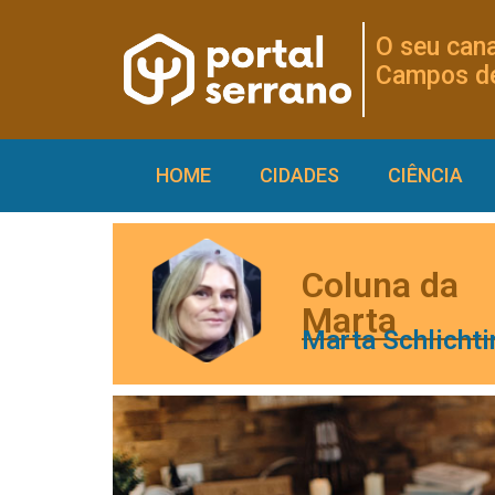
O seu cana
Campos de
HOME
CIDADES
CIÊNCIA
Coluna da
Marta
Marta Schlichti