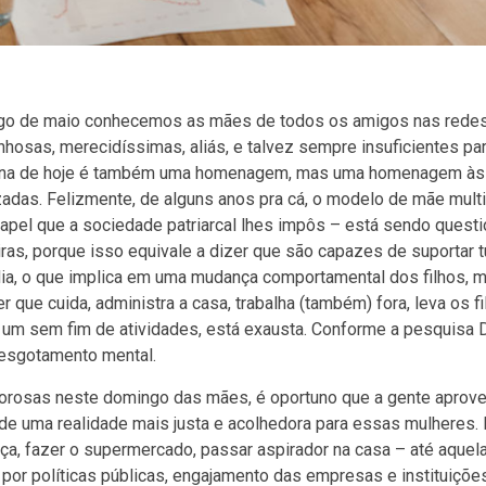
go de maio conhecemos as mães de todos os amigos nas redes
hosas, merecidíssimas, aliás, e talvez sempre insuficientes pa
oluna de hoje é também uma homenagem, mas uma homenagem à
zadas. Felizmente, de alguns anos pra cá, o modelo de mãe multi
apel que a sociedade patriarcal lhes impôs – está sendo questi
as, porque isso equivale a dizer que são capazes de suportar t
ia, o que implica em uma mudança comportamental dos filhos, m
que cuida, administra a casa, trabalha (também) fora, leva os fi
e um sem fim de atividades, está exausta. Conforme a pesquisa
esgotamento mental.
rosas neste domingo das mães, é oportuno que a gente aprovei
 de uma realidade mais justa e acolhedora para essas mulheres.
a, fazer o supermercado, passar aspirador na casa – até aquel
por políticas públicas, engajamento das empresas e instituições