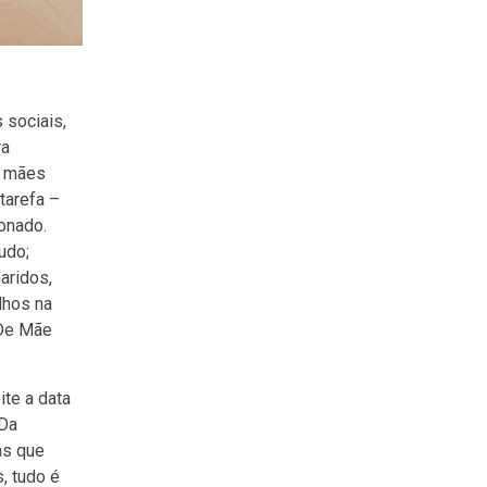
 sociais,
ra
s mães
tarefa –
onado.
udo;
aridos,
lhos na
 De Mãe
te a data
 Da
as que
, tudo é