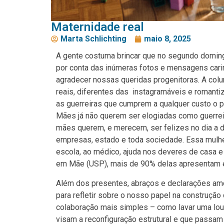
Maternidade real
Marta Schlichting
maio 8, 2025
A gente costuma brincar que no segundo domin
por conta das inúmeras fotos e mensagens carin
agradecer nossas queridas progenitoras. A c
reais, diferentes das instagramáveis e romanti
as guerreiras que cumprem a qualquer custo o p
Mães já não querem ser elogiadas como guerreir
mães querem, e merecem, ser felizes no dia a d
empresas, estado e toda sociedade. Essa mulher 
escola, ao médico, ajuda nos deveres de casa 
em Mãe (USP), mais de 90% delas apresentam 
Além dos presentes, abraços e declarações amo
para refletir sobre o nosso papel na construção
colaboração mais simples – como lavar uma louç
visam a reconfiguração estrutural e que passam 