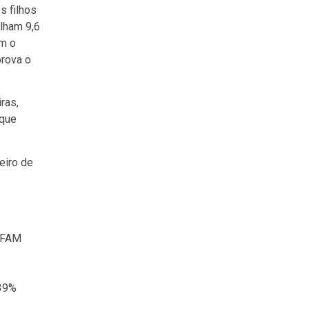
s filhos
alham 9,6
om o
prova o
ras,
 que
eiro de
OXFAM
 39%