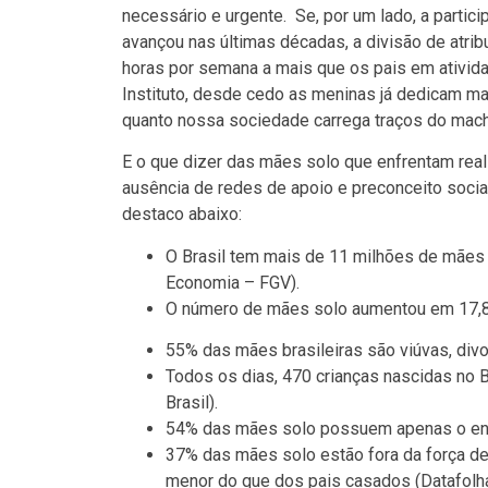
necessário e urgente. Se, por um lado, a parti
avançou nas últimas décadas, a divisão de atrib
horas por semana a mais que os pais em ativid
Instituto, desde cedo as meninas já dedicam m
quanto nossa sociedade carrega traços do machi
E o que dizer das mães solo que enfrentam real
ausência de redes de apoio e preconceito soc
destaco abaixo:
O Brasil tem mais de 11 milhões de mães q
Economia – FGV).
O número de mães solo aumentou em 17,8% 
55% das mães brasileiras são viúvas, divo
Todos os dias, 470 crianças nascidas no 
Brasil).
54% das mães solo possuem apenas o ens
37% das mães solo estão fora da força de
menor do que dos pais casados (Datafolh