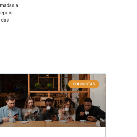
amadas a
depois
a das
COLUNISTAS