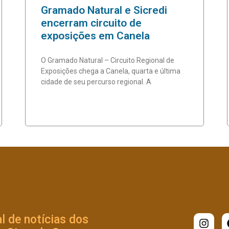
Gramado Natural e Sicredi
encerram circuito de
exposições em Canela
O Gramado Natural – Circuito Regional de
Exposições chega a Canela, quarta e última
cidade de seu percurso regional. A
l de notícias dos