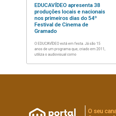
EDUCAVÍDEO apresenta 38
produções locais e nacionais
nos primeiros dias do 54º
Festival de Cinema de
Gramado
O EDUCAVÍDEO está em festa. Já são 15
anos de um programa que, criado em 2011,
utiliza o audiovisual como
O seu cana