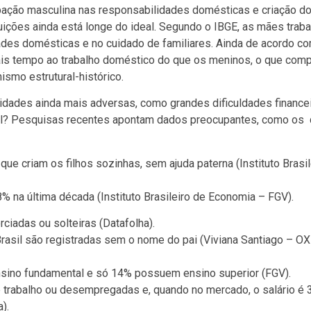
cipação masculina nas responsabilidades domésticas e criação do
uições ainda está longe do ideal. Segundo o IBGE, as mães trab
ades domésticas e no cuidado de familiares. Ainda de acordo c
ais tempo ao trabalho doméstico do que os meninos, o que com
smo estrutural-histórico.
idades ainda mais adversas, como grandes dificuldades financei
ial? Pesquisas recentes apontam dados preocupantes, como os
ue criam os filhos sozinhas, sem ajuda paterna (Instituto Brasil
na última década (Instituto Brasileiro de Economia – FGV).
rciadas ou solteiras (Datafolha).
Brasil são registradas sem o nome do pai (Viviana Santiago – 
ino fundamental e só 14% possuem ensino superior (FGV).
 trabalho ou desempregadas e, quando no mercado, o salário é
a).