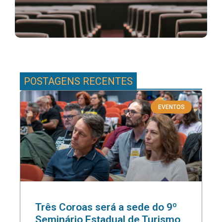
Go
POSTAGENS RECENTES
EVENTOS
Três Coroas será a sede do 9º
Seminário Estadual de Turismo