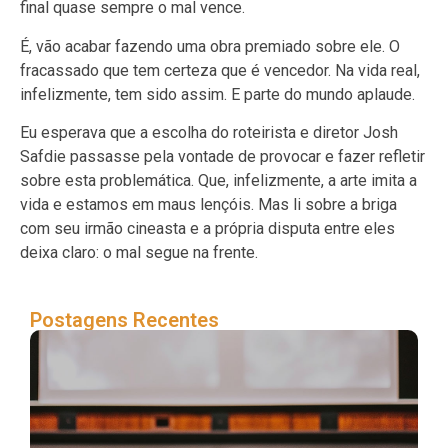
final quase sempre o mal vence.
É, vão acabar fazendo uma obra premiado sobre ele. O
fracassado que tem certeza que é vencedor. Na vida real,
infelizmente, tem sido assim. E parte do mundo aplaude.
Eu esperava que a escolha do roteirista e diretor Josh
Safdie passasse pela vontade de provocar e fazer refletir
sobre esta problemática. Que, infelizmente, a arte imita a
vida e estamos em maus lençóis. Mas li sobre a briga
com seu irmão cineasta e a própria disputa entre eles
deixa claro: o mal segue na frente.
Postagens Recentes
So
fil
se
fin
inf
Co
spo
–
Fe