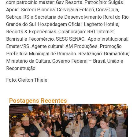
com patrocínio master: Gav Resorts. Patrocínio: Sulgás.
Apoio: Sicredi Pioneira, Cervejaria Felsen, Coca-Cola,
Sebrae-RS e Secretaria de Desenvolvimento Rural do Rio
Grande do Sul. Hospedagem Oficial: Laghetto Hotéis,
Resorts & Experiências. Colaboração: RBT Internet,
Banrisul e Fecomércio, SESC SENAC. Apoio institucional:
Emater/RS. Agente cultural: AM Produções. Promoção:
Prefeitura Municipal de Gramado. Realização: Gramadotur,
Ministério da Cultura, Governo Federal – Brasil, União e
Reconstrução.
Foto: Cleiton Thiele
Postagens Recentes
Fil
da 
da 
de
mo
a R
Co