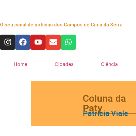
O seu canal de notícias dos Campos de Cima da Serra
Home
Cidades
Ciência
Coluna da
Paty
Patrícia Viale