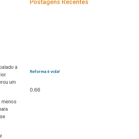
Postagens Recentes
balado a
Reforma é vida!
or.
gerou um
to menos
para
 se
r.