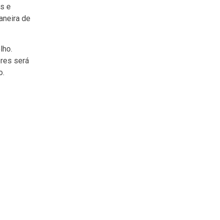
os e
aneira de
lho.
ores será
o.