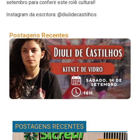
setembro para conferir este rolê cultural!
Instagram da escritora: @diulidecastilhos
Postagens Recentes
Se
par
de 
em
Pa
POSTAGENS RECENTES