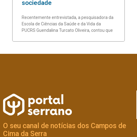
sociedade
Recentemente entrevistada, a pesquisadora da
Escola de Ciências da Saúde e da Vida da
PUCRS Guendalina Turcato Oliveira, contou que
O seu canal de notícias dos Campos de
Cima da Serra