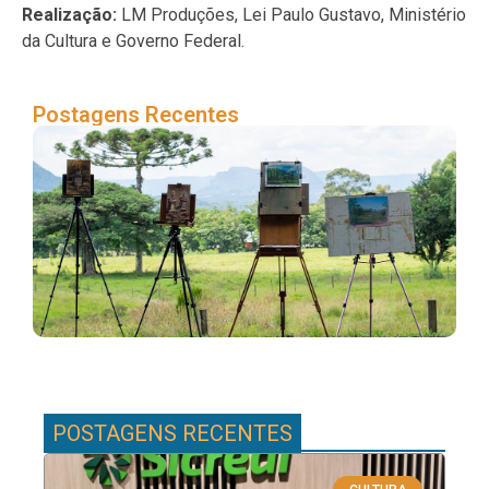
Realização:
LM Produções, Lei Paulo Gustavo, Ministério
da Cultura e Governo Federal.
Postagens Recentes
Gr
Nat
ab
ex
de
de 
POSTAGENS RECENTES