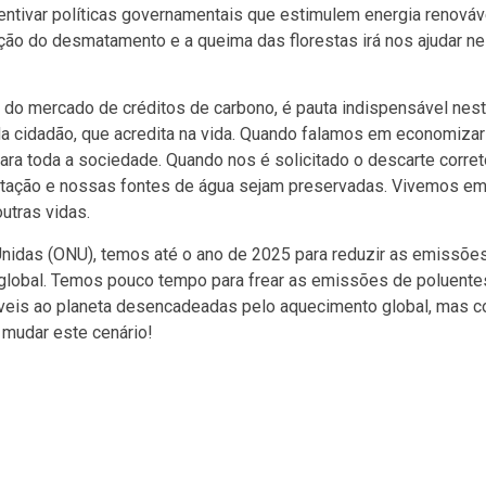
entivar políticas governamentais que estimulem energia renováv
ção do desmatamento e a queima das florestas irá nos ajudar ne
do mercado de créditos de carbono, é pauta indispensável nest
ada cidadão, que acredita na vida. Quando falamos em economizar
ra toda a sociedade. Quando nos é solicitado o descarte corret
etação e nossas fontes de água sejam preservadas. Vivemos em
utras vidas.
idas (ONU), temos até o ano de 2025 para reduzir as emissõe
o global. Temos pouco tempo para frear as emissões de poluente
síveis ao planeta desencadeadas pelo aquecimento global, mas 
mudar este cenário!