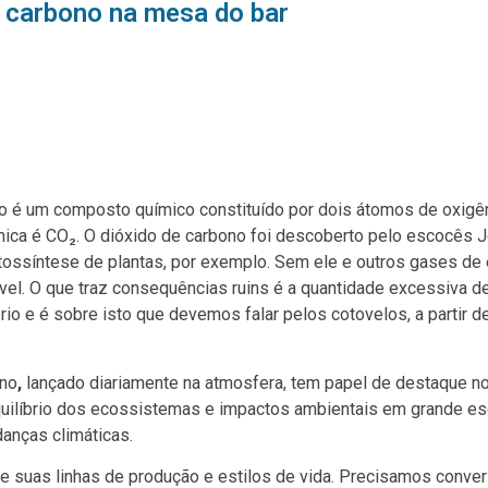
 carbono na mesa do bar
o é um composto químico constituído por dois átomos de oxigê
ica é CO₂. O dióxido de carbono foi descoberto pelo escocês 
otossíntese de plantas, por exemplo. Sem ele e outros gases de 
iável. O que traz consequências ruins é a quantidade excessiva d
o e é sobre isto que devemos falar pelos cotovelos, a partir de
ono
,
lançado diariamente na atmosfera, tem papel de destaque n
uilíbrio dos ecossistemas e impactos ambientais em grande es
anças climáticas.
e suas linhas de produção e estilos de vida. Precisamos conver