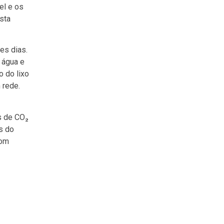
el e os
sta
es dias.
 água e
o do lixo
 rede.
s de CO₂
s do
com