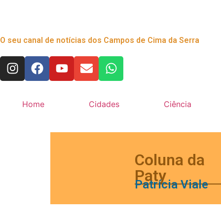
O seu canal de notícias dos Campos de Cima da Serra
Home
Cidades
Ciência
Coluna da
Paty
Patrícia Viale