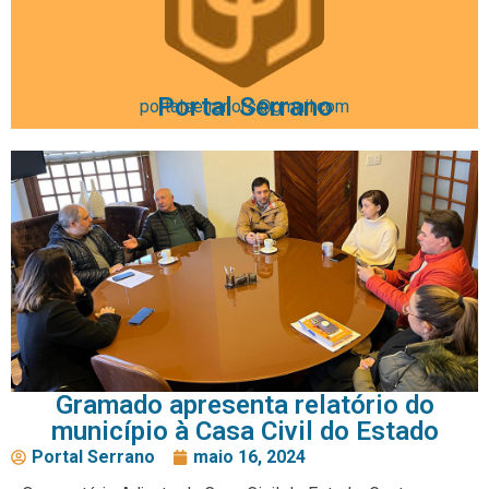
Portal Serrano
portalserranors@gmail.com
Gramado apresenta relatório do
município à Casa Civil do Estado
Portal Serrano
maio 16, 2024