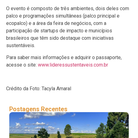
O evento é composto de três ambientes, dois deles com
palco e programações simultâneas (palco principal e
ecopalco) e a área da feira de negócios, com a
participação de startups de impacto e municípios
brasileiros que têm sido destaque com iniciativas
sustentáveis.
Para saber mais informações e adquirir o passaporte,
acesse o site:
www.lideressustentaveis.com.br
Crédito da Foto: Tacyla Amaral
Postagens Recentes
Lí
Sus
ter
Pa
Fl
um