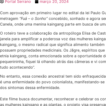
Portal Serrano
março 20, 2024
Com aprovação em primeiro lugar no edital da lei Paulo Gu
metragem
“Fuá – o Sonho”
concebido, sonhado e agora se
Canela, onde uma menina kaingang parte em busca de uma 
O roteiro teve a colaboração da antropóloga Elisa de Cast
janela para amplificar a poderosa voz das mulheres kainga
kaingang, o mesmo radical que significa alimento também 
possuem propriedades medicinais. Os Jãgre, espíritos que 
etnia kaingang, conta emocionada sobre a oportunidade de
pequenininha, fiquei lá olhando atrás das câmeras e vi co
tudo acontecendo”.
No entanto, essa conexão ancestral tem sido enfraquecida
é uma enfermidade do povo colonialista, manifestando-se 
dos sintomas dessa enfermidade.
Este filme busca documentar, reconhecer e celebrar os co
as mulheres kaingang e as plantas, o projeto visa preservar