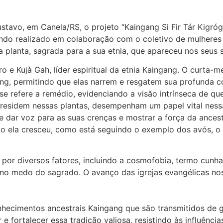
stavo, em Canela/RS, o projeto “Kaingang Si Fir Tár Kigró
ndo realizado em colaboração com o coletivo de mulhere
planta, sagrada para a sua etnia, que apareceu nos seus 
ro e Kujà Gah, líder espiritual da etnia Kaingang. O curta
ng, permitindo que elas narrem e resgatem sua profunda co
se refere a remédio, evidenciando a visão intrínseca de 
residem nessas plantas, desempenham um papel vital nessa r
 dar voz para as suas crenças e mostrar a força da ancest
mo ela cresceu, como está seguindo o exemplo dos avós, o 
 por diversos fatores, incluindo a cosmofobia, termo cun
no medo do sagrado. O avanço das igrejas evangélicas nos 
nhecimentos ancestrais Kaingang que são transmitidos de 
 e fortalecer essa tradição valiosa, resistindo às influênc