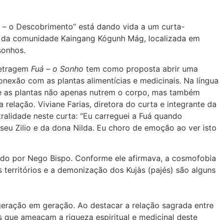
g – o Descobrimento” está dando vida a um curta-
s da comunidade Kaingang Kógunh Mág, localizada em
sonhos.
-metragem
Fuá – o Sonho
tem como proposta abrir uma
nexão com as plantas alimentícias e medicinais. Na língua
que as plantas não apenas nutrem o corpo, mas também
elação. Viviane Farias, diretora do curta e integrante da
ralidade neste curta: “Eu carreguei a Fuá quando
seu Zilio e da dona Nilda. Eu choro de emoção ao ver isto
hado por Nego Bispo. Conforme ele afirmava, a cosmofobia
territórios e a demonização dos Kujàs (pajés) são alguns
geração em geração. Ao destacar a relação sagrada entre
ias que ameaçam a riqueza espiritual e medicinal deste