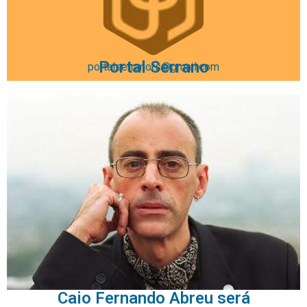
Portal Serrano
portalserranors@gmail.com
Caio Fernando Abreu será