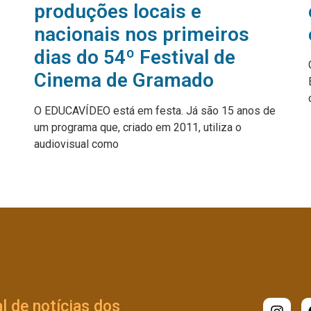
produções locais e
nacionais nos primeiros
dias do 54º Festival de
Cinema de Gramado
O EDUCAVÍDEO está em festa. Já são 15 anos de
um programa que, criado em 2011, utiliza o
audiovisual como
l de notícias dos