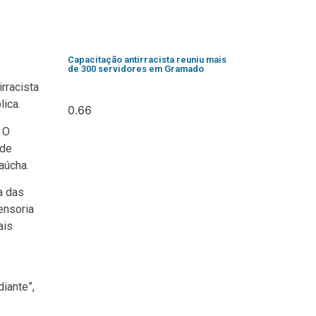
Capacitação antirracista reuniu mais
de 300 servidores em Gramado
e
rracista
lica.
 O
ade
Gaúcha.
a das
ensoria
ais
iante”,