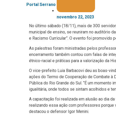
Portal Serrano
novembro 22, 2023
No último sábado (18/11), mais de 300 servido
municipal de ensino, se reuniram no auditório d
e Racismo Curricular”. O evento foi promovido p
As palestras foram ministradas pelos professore
encerramento também contou com falas de integ
étnico-racial e práticas para a valorização da Hi
O vice-prefeito Luia Barbacovi deu as boas-vind
ações do Termo de Cooperação de Combate à Di
Pública do Rio Grande do Sul. “É um momento im
igualitária, onde todos se sintam acolhidos e te
A capacitação foi realizada em alusão ao dia 
realizando essa ação com professores porque 
destacou o defensor Igor Menini.