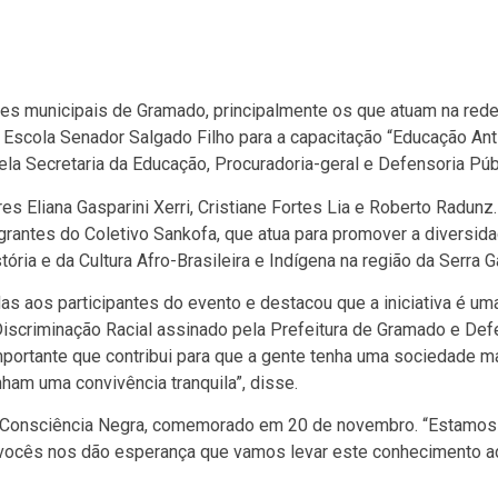
res municipais de Gramado, principalmente os que atuam na red
a Escola Senador Salgado Filho para a capacitação “Educação Anti
ela Secretaria da Educação, Procuradoria-geral e Defensoria Púb
s Eliana Gasparini Xerri, Cristiane Fortes Lia e Roberto Radunz.
rantes do Coletivo Sankofa, que atua para promover a diversid
stória e da Cultura Afro-Brasileira e Indígena na região da Serra 
as aos participantes do evento e destacou que a iniciativa é um
scriminação Racial assinado pela Prefeitura de Gramado e Def
portante que contribui para que a gente tenha uma sociedade m
nham uma convivência tranquila”, disse.
da Consciência Negra, comemorado em 20 de novembro. “Estamos
vocês nos dão esperança que vamos levar este conhecimento ad