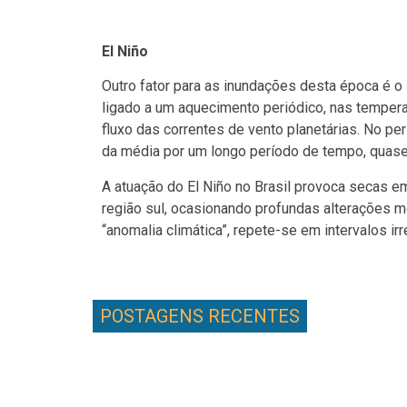
El Niño
Outro fator para as inundações desta época é o 
ligado a um aquecimento periódico, nas tempera
fluxo das correntes
de
vento planetárias. No pe
da média por um longo período de tempo,
quase
A atuação do El Niño no Brasil
provoca secas em
região sul, ocasionando profundas alterações 
“anomalia climática”, repete-se em intervalos ir
POSTAGENS RECENTES