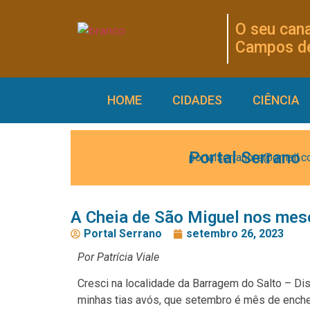
O seu cana
Campos de
HOME
CIDADES
CIÊNCIA
Portal Serrano
portalserranors@gmail.
A Cheia de São Miguel nos mes
Portal Serrano
setembro 26, 2023
Por Patrícia Viale
Cresci na localidade da Barragem do Salto – Dis
minhas tias avós, que setembro é mês de enchen