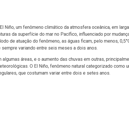
El Niño,
um fenômeno climático da atmosfera oceânica, em larga
turas da superfície do mar no Pacífico, influenciado por mudanç
ríodo de atuação do fenômeno, as águas ficam, pelo menos, 0,5°
 sempre variando entre seis meses a dois anos
.
 algumas áreas, e o aumento das chuvas em outras, principalme
meteorológicas
. O El Niño, fenômeno natural categorizado como 
regulares, que costumam variar entre dois e setes anos.