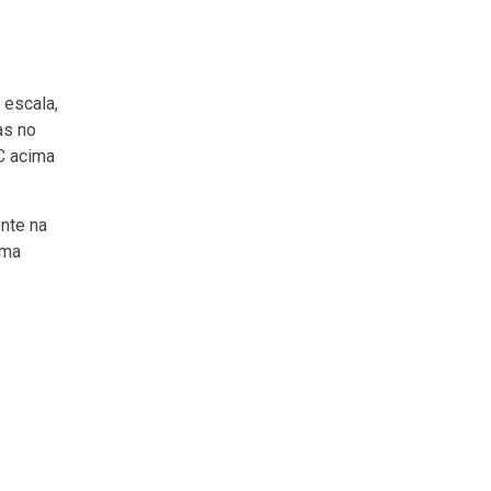
 escala,
as no
C acima
nte na
uma