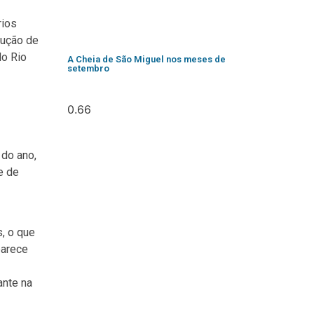
rios
dução de
do Rio
A Cheia de São Miguel nos meses de
setembro
 do ano,
e de
, o que
parece
ante na