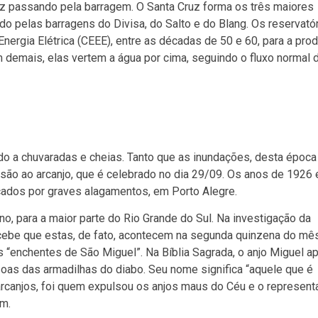
ruz passando pela barragem.
O Santa Cruz forma os três maiores
do pelas barragens do Divisa, do Salto e do Blang.
Os reservató
nergia Elétrica (CEEE), entre as décadas de 50 e 60, para a pro
demais, elas vertem a água por cima, seguindo o fluxo normal 
o a chuvaradas e cheias. Tanto que as inundações, desta época
ão ao arcanjo, que é celebrado no dia 29/09. Os anos de 1926 
ados por graves alagamentos, em Porto Alegre.
 para a maior parte do Rio Grande do Sul. Na investigação da
cebe que estas, de fato, acontecem na segunda quinzena do mês
as “enchentes de São Miguel”.
Na Bíblia Sagrada,
o anjo Miguel a
soas das armadilhas do diabo
. Seu nome significa “aquele que é
rcanjos, foi quem expulsou os anjos maus do Céu e o represent
em.