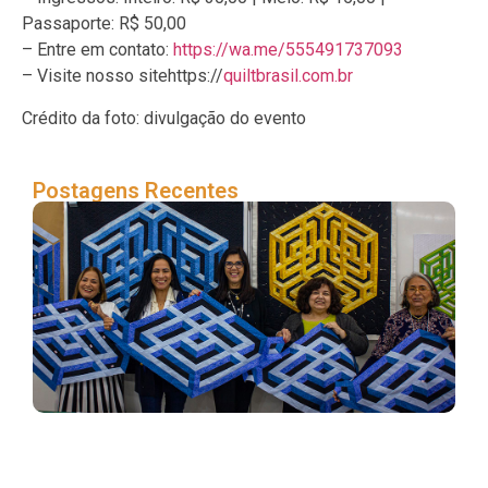
Passaporte: R$ 50,00
– Entre em contato:
https://wa.me/555491737093
– Visite nosso sitehttps://
quiltbrasil.com.br
Crédito da foto: divulgação do evento
Postagens Recentes
Se
sá
26º
Fes
Qui
em
Pet