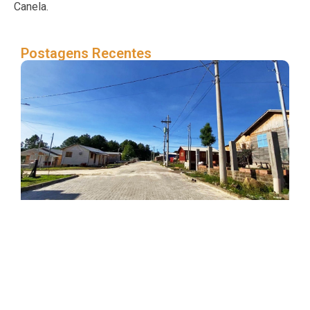
Canela.
Postagens Recentes
Pa
con
Lo
Re
Ca