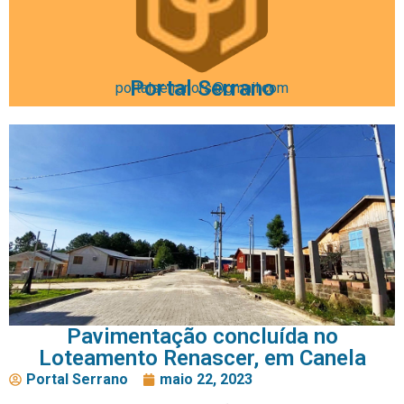
Portal Serrano
portalserranors@gmail.com
Pavimentação concluída no
Loteamento Renascer, em Canela
Portal Serrano
maio 22, 2023